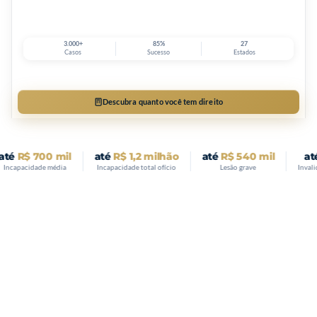
3.000+
85%
27
Casos
Sucesso
Estados
Descubra quanto você tem direito
 700 mil
até
R$ 1,2 milhão
até
R$ 540 mil
até
R$ 1
idade média
Incapacidade total ofício
Lesão grave
Invalidez ou pe
● ONLINE AGORA