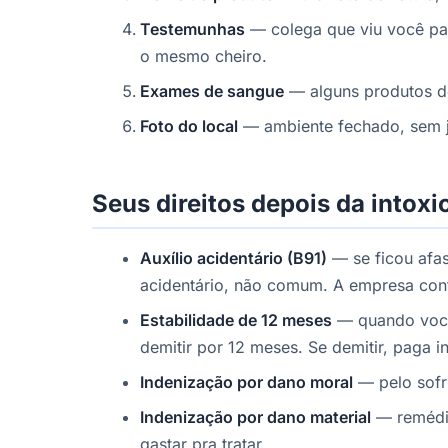
Testemunhas
— colega que viu você pas
o mesmo cheiro.
Exames de sangue
— alguns produtos d
Foto do local
— ambiente fechado, sem ja
Seus direitos depois da intox
Auxílio acidentário (B91)
— se ficou afas
acidentário, não comum. A empresa con
Estabilidade de 12 meses
— quando você
demitir por 12 meses. Se demitir, paga i
Indenização por dano moral
— pelo sofr
Indenização por dano material
— remédio
gastar pra tratar.