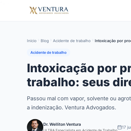
">
>
Início
Blog
Acidente de trabalho
Intoxicação por pro
Acidente de trabalho
Intoxicação por p
trabalho: seus dir
Passou mal com vapor, solvente ou agrotó
a indenização. Ventura Advogados.
Dr. Welliton Ventura
17 j
ULTRA Especialista em Acidente de Trabalho