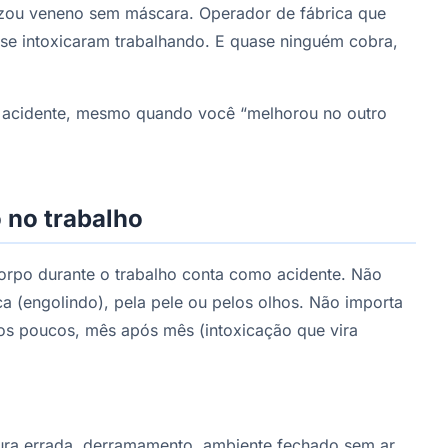
izou veneno sem máscara. Operador de fábrica que
se intoxicaram trabalhando. E quase ninguém cobra,
é acidente, mesmo quando você “melhorou no outro
 no trabalho
orpo durante o trabalho conta como acidente. Não
oca (engolindo), pela pele ou pelos olhos. Não importa
aos poucos, mês após mês (intoxicação que vira
:
ra errada, derramamento, ambiente fechado sem ar.