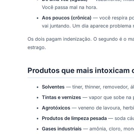
Você passa mal na hora.
Aos poucos (crônica)
— você respira po
vai juntando. Um dia aparece problema 
Os dois pagam indenização. O segundo é o ma
estrago.
Produtos que mais intoxicam 
Solventes
— tíner, thinner, removedor, ál
Tintas e vernizes
— vapor que sobe na p
Agrotóxicos
— veneno de lavoura, herbic
Produtos de limpeza pesada
— soda cáus
Gases industriais
— amônia, cloro, mon