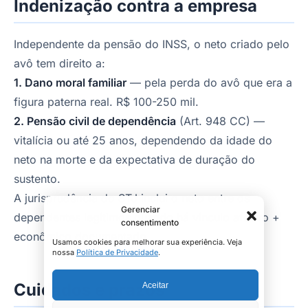
Indenização contra a empresa
Independente da pensão do INSS, o neto criado pelo
avô tem direito a:
1. Dano moral familiar
— pela perda do avô que era a
figura paterna real. R$ 100-250 mil.
2. Pensão civil de dependência
(Art. 948 CC) —
vitalícia ou até 25 anos, dependendo da idade do
neto na morte e da expectativa de duração do
sustento.
A jurisprudência do STJ inclui o neto entre os
Gerenciar
dependentes legítimos quando há vínculo afetivo +
consentimento
econômico documentado.
Usamos cookies para melhorar sua experiência. Veja
nossa
Política de Privacidade
.
Cuidados e prazos
Aceitar