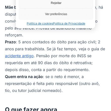
Rejeitar
Mãe biológica
: se ela aparece pedindo a pensão, há
disputa. Mas se ela é claramente ausente (não
Ver preferências
convivia, não pagava, abandonou), o neto criado
Política de cookies
Política de Privacidade
pelo avô vence. Provas de abandono materno
reforçam.
Prazo
: 5 anos contados do óbito para ação civil; 2
anos para trabalhista. Se já faz tempo, veja o guia de
acidente antigo
. Pensão por morte do INSS se
requerida em até 90 dias do óbito é retroativa;
depois disso, conta a partir do requerimento.
Quem entra na ação
: se o neto é menor, a
representação é feita pelo responsável (outro avô,
tio, ou tutor judicial nomeado).
O que fazer agora