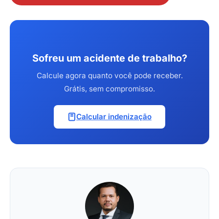
Sofreu um acidente de trabalho?
Calcule agora quanto você pode receber.
Grátis, sem compromisso.
Calcular indenização