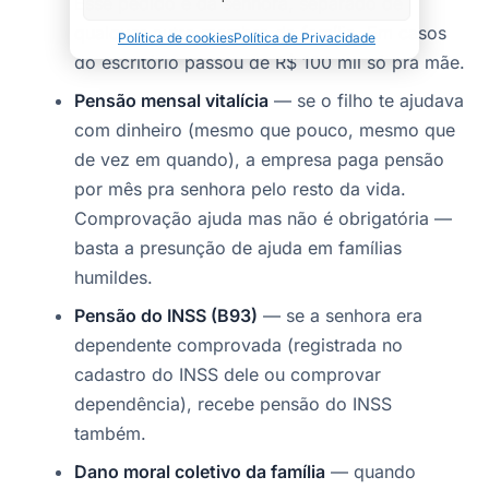
Esse pedido é da senhora, separado de
qualquer outro membro da família. Em casos
Política de cookies
Política de Privacidade
do escritório passou de R$ 100 mil só pra mãe.
Pensão mensal vitalícia
— se o filho te ajudava
com dinheiro (mesmo que pouco, mesmo que
de vez em quando), a empresa paga pensão
por mês pra senhora pelo resto da vida.
Comprovação ajuda mas não é obrigatória —
basta a presunção de ajuda em famílias
humildes.
Pensão do INSS (B93)
— se a senhora era
dependente comprovada (registrada no
cadastro do INSS dele ou comprovar
dependência), recebe pensão do INSS
também.
Dano moral coletivo da família
— quando