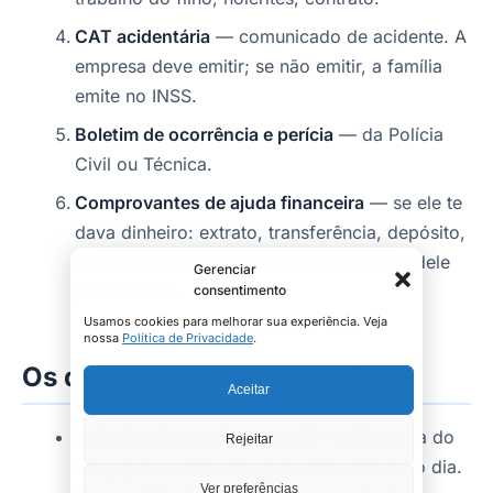
CAT acidentária
— comunicado de acidente. A
empresa deve emitir; se não emitir, a família
emite no INSS.
Boletim de ocorrência e perícia
— da Polícia
Civil ou Técnica.
Comprovantes de ajuda financeira
— se ele te
dava dinheiro: extrato, transferência, depósito,
recibo de pagamento de conta no nome dele
Gerenciar
pra senhora.
consentimento
Usamos cookies para melhorar sua experiência. Veja
nossa
Política de Privacidade
.
Os direitos próprios da mãe
Aceitar
Indenização por dano moral
— pela perda do
Rejeitar
filho, pelo sofrimento, pela falta dele todo dia.
Ver preferências