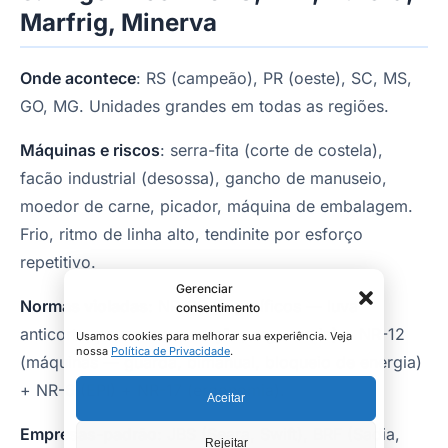
Marfrig, Minerva
Onde acontece
: RS (campeão), PR (oeste), SC, MS,
GO, MG. Unidades grandes em todas as regiões.
Máquinas e riscos
: serra-fita (corte de costela),
facão industrial (desossa), gancho de manuseio,
moedor de carne, picador, máquina de embalagem.
Frio, ritmo de linha alto, tendinite por esforço
repetitivo.
Gerenciar
Normas violadas
: NR-36 (frigoríficos — luva
consentimento
anticorte, pausa recuperação, ergonomia) + NR-12
Usamos cookies para melhorar sua experiência. Veja
nossa
Política de Privacidade
.
(máquinas — guarda, bimanual, bloqueio de energia)
+ NR-6 (EPI) + NR-17 (ergonomia).
Aceitar
Empresas-padrão
: JBS (Seara, Swift), BRF (Sadia,
Rejeitar