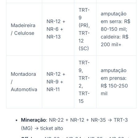
TRT-
amputação
9
NR-12 +
em serra: R$
Madeireira
(PR),
NR-6 +
80-150 mil;
/ Celulose
TRT-
NR-13
caldeira: R$
12
200 mil+
(SC)
TRT-
9,
amputação
Montadora
NR-12 +
TRT-
em prensa:
/
NR-9 +
2,
R$ 150-250
Automotiva
NR-11
TRT-
mil
15
Mineração
: NR-22 + NR-12 + NR-35 → TRT-3
(MG) → ticket alto