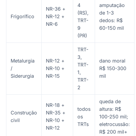
4
amputação
NR-36 +
(RS),
de 1-3
Frigorífico
NR-12 +
TRT-
dedos: R$
NR-6
9
60-150 mil
(PR)
TRT-
3,
Metalurgia
NR-12 +
dano moral
TRT-
/
NR-10 +
R$ 150-300
1,
Siderurgia
NR-15
mil
TRT-
2
queda de
NR-18 +
todos
altura: R$
Construção
NR-35 +
os
100-250 mil;
civil
NR-10 +
TRTs
eletrocussão:
NR-12
R$ 200 mil+