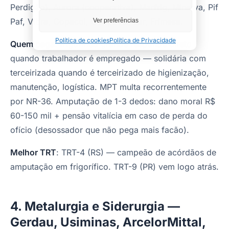
Perdigão), Aurora (cooperativa), Marfrig, Minerva, Pif
Paf, Vibra, Copacol, Coopavel, Lar, Frimesa.
Ver preferências
Política de cookies
Política de Privacidade
Quem paga
: frigorífico grande responde direto
quando trabalhador é empregado — solidária com
terceirizada quando é terceirizado de higienização,
manutenção, logística. MPT multa recorrentemente
por NR-36. Amputação de 1-3 dedos: dano moral R$
60-150 mil + pensão vitalícia em caso de perda do
ofício (desossador que não pega mais facão).
Melhor TRT
: TRT-4 (RS) — campeão de acórdãos de
amputação em frigorífico. TRT-9 (PR) vem logo atrás.
4. Metalurgia e Siderurgia —
Gerdau, Usiminas, ArcelorMittal,