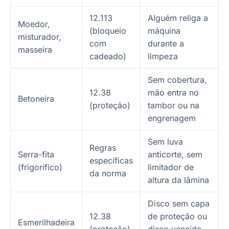
12.113
Alguém religa a
Moedor,
(bloqueio
máquina
misturador,
com
durante a
masseira
cadeado)
limpeza
Sem cobertura,
12.38
mão entra no
Betoneira
(proteção)
tambor ou na
engrenagem
Sem luva
Regras
Serra-fita
anticorte, sem
específicas
(frigorífico)
limitador de
da norma
altura da lâmina
Disco sem capa
12.38
de proteção ou
Esmerilhadeira
(proteção)
disco vencido