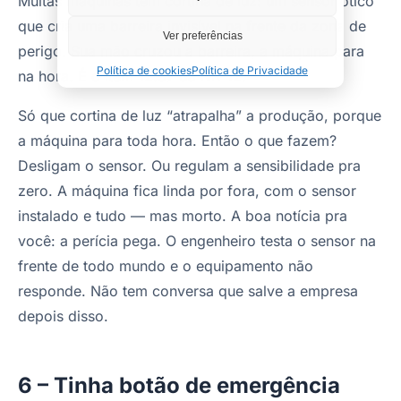
Muitas máquinas têm cortina de luz: um sensor ótico
que cria uma barreira invisível na frente da zona de
Ver preferências
perigo. Sua mão cruzou a barreira, a máquina para
Política de cookies
Política de Privacidade
na hora. É o item 12.57 da NR-12.
Só que cortina de luz “atrapalha” a produção, porque
a máquina para toda hora. Então o que fazem?
Desligam o sensor. Ou regulam a sensibilidade pra
zero. A máquina fica linda por fora, com o sensor
instalado e tudo — mas morto. A boa notícia pra
você: a perícia pega. O engenheiro testa o sensor na
frente de todo mundo e o equipamento não
responde. Não tem conversa que salve a empresa
depois disso.
6 – Tinha botão de emergência