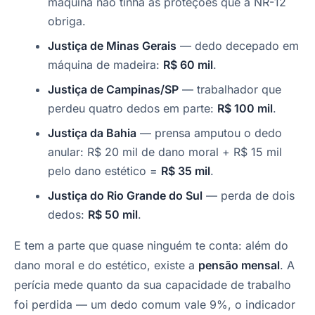
máquina não tinha as proteções que a NR-12
obriga.
Justiça de Minas Gerais
— dedo decepado em
máquina de madeira:
R$ 60 mil
.
Justiça de Campinas/SP
— trabalhador que
perdeu quatro dedos em parte:
R$ 100 mil
.
Justiça da Bahia
— prensa amputou o dedo
anular: R$ 20 mil de dano moral + R$ 15 mil
pelo dano estético =
R$ 35 mil
.
Justiça do Rio Grande do Sul
— perda de dois
dedos:
R$ 50 mil
.
E tem a parte que quase ninguém te conta: além do
dano moral e do estético, existe a
pensão mensal
. A
perícia mede quanto da sua capacidade de trabalho
foi perdida — um dedo comum vale 9%, o indicador