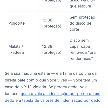
que estoura
Sem proteção
12.38
Policorte
do disco de
(proteção)
corte
Disco sem
Makita /
12.38
capa, capa
lixadeira
(proteção)
removida “pra
render mais”
Se a sua máquina está aí — e a falha da coluna da
direita bate com o que você viveu — você tem um
caso de NR-12 violada. Se perdeu dedo, veja
também
quanto vale a indenização por perda de um
dedo
e a
tabela de valores de indenização por dedo
.