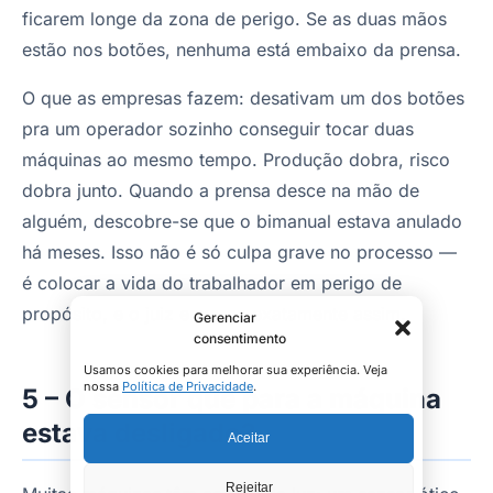
ficarem longe da zona de perigo. Se as duas mãos
estão nos botões, nenhuma está embaixo da prensa.
O que as empresas fazem: desativam um dos botões
pra um operador sozinho conseguir tocar duas
máquinas ao mesmo tempo. Produção dobra, risco
dobra junto. Quando a prensa desce na mão de
alguém, descobre-se que o bimanual estava anulado
há meses. Isso não é só culpa grave no processo —
é colocar a vida do trabalhador em perigo de
propósito, e o juiz enxerga exatamente assim.
Gerenciar
consentimento
Usamos cookies para melhorar sua experiência. Veja
nossa
Política de Privacidade
.
5 – O sensor que para a máquina
estava desligado?
Aceitar
Rejeitar