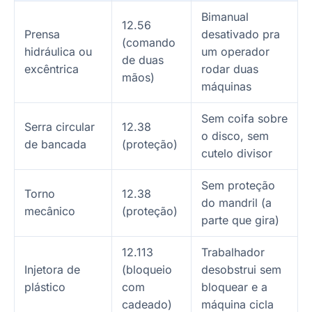
Bimanual
12.56
Prensa
desativado pra
(comando
hidráulica ou
um operador
de duas
excêntrica
rodar duas
mãos)
máquinas
Sem coifa sobre
Serra circular
12.38
o disco, sem
de bancada
(proteção)
cutelo divisor
Sem proteção
Torno
12.38
do mandril (a
mecânico
(proteção)
parte que gira)
12.113
Trabalhador
Injetora de
(bloqueio
desobstrui sem
plástico
com
bloquear e a
cadeado)
máquina cicla