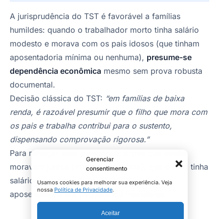
A jurisprudência do TST é favorável a famílias
humildes: quando o trabalhador morto tinha salário
modesto e morava com os pais idosos (que tinham
aposentadoria mínima ou nenhuma),
presume-se
dependência econômica
mesmo sem prova robusta
documental.
Decisão clássica do TST:
“em famílias de baixa
renda, é razoável presumir que o filho que mora com
os pais e trabalha contribui para o sustento,
dispensando comprovação rigorosa.”
Para reforçar essa presunção: prove que vocês
Gerenciar
moravam juntos (mesma residência), que o filho tinha
consentimento
salário modesto (R$ 1.500-3.000) e que sua
Usamos cookies para melhorar sua experiência. Veja
nossa
Política de Privacidade
.
aposentadoria era pequena ou inexistente.
Aceitar