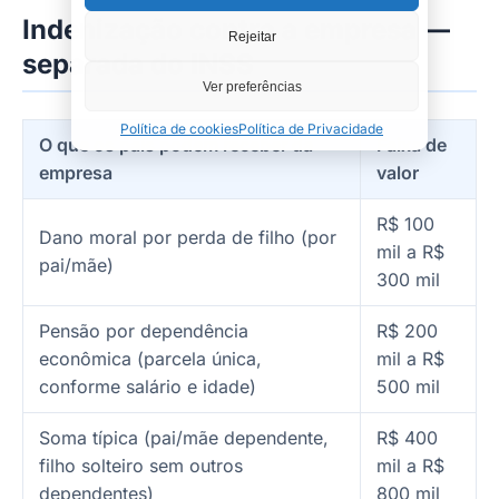
Indenização contra a empresa —
Rejeitar
separada do INSS
Ver preferências
Política de cookies
Política de Privacidade
O que os pais podem receber da
Faixa de
empresa
valor
R$ 100
Dano moral por perda de filho (por
mil a R$
pai/mãe)
300 mil
Pensão por dependência
R$ 200
econômica (parcela única,
mil a R$
conforme salário e idade)
500 mil
Soma típica (pai/mãe dependente,
R$ 400
filho solteiro sem outros
mil a R$
dependentes)
800 mil