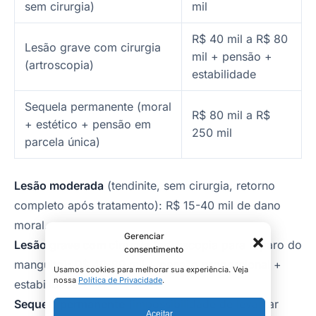
sem cirurgia)
mil
R$ 40 mil a R$ 80
Lesão grave com cirurgia
mil + pensão +
(artroscopia)
estabilidade
Sequela permanente (moral
R$ 80 mil a R$
+ estético + pensão em
250 mil
parcela única)
Lesão moderada
(tendinite, sem cirurgia, retorno
completo após tratamento): R$ 15-40 mil de dano
moral.
Gerenciar
Lesão grave com cirurgia
(artroscopia para reparo do
consentimento
manguito): R$ 40-80 mil + pensão proporcional +
Usamos cookies para melhorar sua experiência. Veja
nossa
Política de Privacidade
.
estabilidade.
Sequela permanente
(impossibilidade de levantar
Aceitar