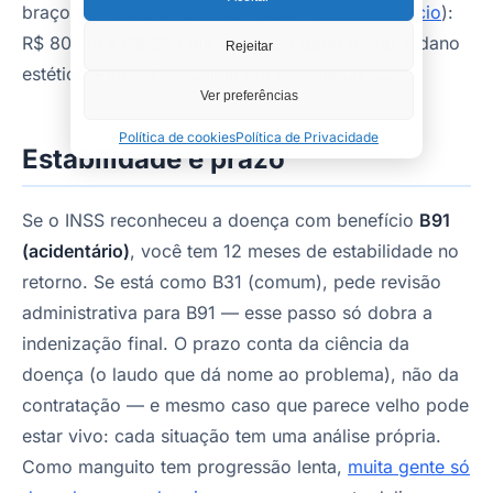
braço acima do ombro com peso,
perda do ofício
):
R$ 80 mil a R$ 250 mil somando dano moral + dano
Rejeitar
estético + pensão vitalícia em parcela única.
Ver preferências
Política de cookies
Política de Privacidade
Estabilidade e prazo
Se o INSS reconheceu a doença com benefício
B91
(acidentário)
, você tem 12 meses de estabilidade no
retorno. Se está como B31 (comum), pede revisão
administrativa para B91 — esse passo só dobra a
indenização final. O prazo conta da ciência da
doença (o laudo que dá nome ao problema), não da
contratação — e mesmo caso que parece velho pode
estar vivo: cada situação tem uma análise própria.
Como manguito tem progressão lenta,
muita gente só