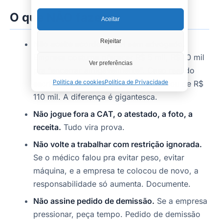
O que NÃO fazer
Aceitar
Rejeitar
Não aceite acordo no RH sem advogado.
Empresa costuma oferecer R$ 5 mil, R$ 10 mil
Ver preferências
pra “encerrar amigavelmente”. Caso real do
Política de cookies
Política de Privacidade
escritório (amputação de dedo) passou de R$
110 mil. A diferença é gigantesca.
Não jogue fora a CAT, o atestado, a foto, a
receita.
Tudo vira prova.
Não volte a trabalhar com restrição ignorada.
Se o médico falou pra evitar peso, evitar
máquina, e a empresa te colocou de novo, a
responsabilidade só aumenta. Documente.
Não assine pedido de demissão.
Se a empresa
pressionar, peça tempo. Pedido de demissão