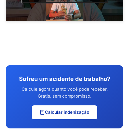
Sofreu um acidente de trabalho?
Calcule agora quanto você pode receber.
Grátis, sem compromisso.
Calcular indenização