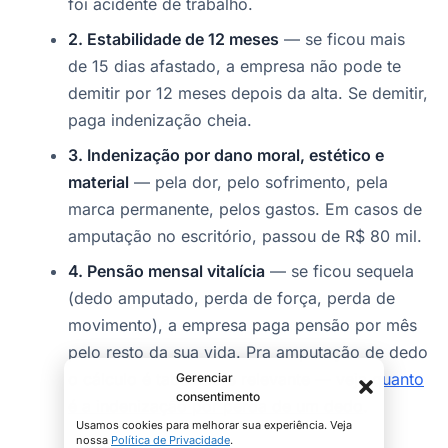
foi acidente de trabalho.
2. Estabilidade de 12 meses
— se ficou mais
de 15 dias afastado, a empresa não pode te
demitir por 12 meses depois da alta. Se demitir,
paga indenização cheia.
3. Indenização por dano moral, estético e
material
— pela dor, pelo sofrimento, pela
marca permanente, pelos gastos. Em casos de
amputação no escritório, passou de R$ 80 mil.
4. Pensão mensal vitalícia
— se ficou sequela
(dedo amputado, perda de força, perda de
movimento), a empresa paga pensão por mês
pelo resto da sua vida. Pra amputação de dedo
o cálculo é tabelado e relevante — veja
quanto
Gerenciar
consentimento
é a indenização por perda de um dedo
.
Usamos cookies para melhorar sua experiência. Veja
nossa
Política de Privacidade
.