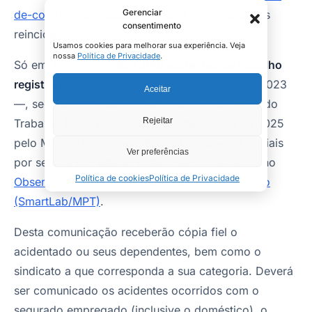
Gerenciar
de-contribuição
, sucessivamente aumentada nas
consentimento
reincidências.
Usamos cookies para melhorar sua experiência. Veja
nossa
Política de Privacidade
.
Só em 2024 foram
834.048 acidentes de trabalho
registrados
no Brasil — 10,6% a mais que em 2023
Aceitar
—, segundo o Anuário Estatístico de Acidentes do
Rejeitar
Trabalho (AEAT), divulgado em dezembro de 2025
pelo Ministério da Previdência. Os números oficiais
Ver preferências
por setor e por estado podem ser consultados no
Política de cookies
Política de Privacidade
Observatório de Segurança e Saúde no Trabalho
(SmartLab/MPT)
.
Desta comunicação receberão cópia fiel o
acidentado ou seus dependentes, bem como o
sindicato a que corresponda a sua categoria. Deverá
ser comunicado os acidentes ocorridos com o
segurado empregado (inclusive o doméstico), o