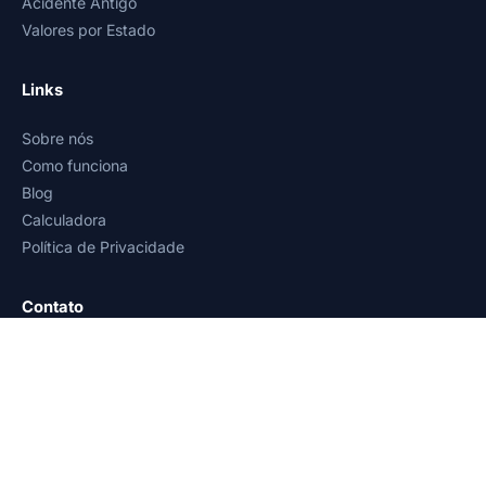
Acidente Antigo
Valores por Estado
Links
Sobre nós
Como funciona
Blog
Calculadora
Política de Privacidade
Contato
WhatsApp: (93) 99238-0208
contato@venturaadvogados.com
Atendimento em todo o Brasil