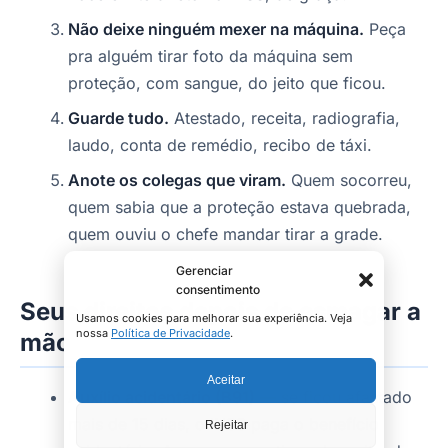
Não deixe ninguém mexer na máquina.
Peça
pra alguém tirar foto da máquina sem
proteção, com sangue, do jeito que ficou.
Guarde tudo.
Atestado, receita, radiografia,
laudo, conta de remédio, recibo de táxi.
Anote os colegas que viram.
Quem socorreu,
quem sabia que a proteção estava quebrada,
quem ouviu o chefe mandar tirar a grade.
Gerenciar
consentimento
Seus direitos depois de esmagar a
Usamos cookies para melhorar sua experiência. Veja
nossa
Política de Privacidade
.
mão
Aceitar
Auxílio acidentário (B91)
— se ficou afastado
mais de 15 dias, o INSS paga o benefício
Rejeitar