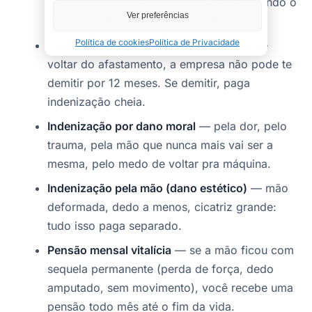
acidentário. A empresa continua depositando o
Ver preferências
FGTS durante todo o afastamento.
Política de cookies
Política de Privacidade
Estabilidade de 12 meses
— quando você
voltar do afastamento, a empresa não pode te
demitir por 12 meses. Se demitir, paga
indenização cheia.
Indenização por dano moral
— pela dor, pelo
trauma, pela mão que nunca mais vai ser a
mesma, pelo medo de voltar pra máquina.
Indenização pela mão (dano estético)
— mão
deformada, dedo a menos, cicatriz grande:
tudo isso paga separado.
Pensão mensal vitalícia
— se a mão ficou com
sequela permanente (perda de força, dedo
amputado, sem movimento), você recebe uma
pensão todo mês até o fim da vida.