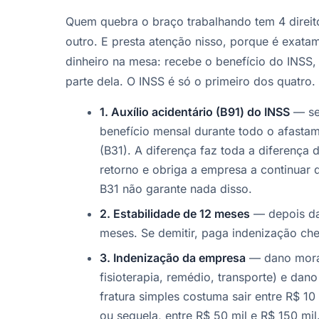
Quem quebra o braço trabalhando tem 4 direi
outro. E presta atenção nisso, porque é exata
dinheiro na mesa: recebe o benefício do INSS,
parte dela. O INSS é só o primeiro dos quatro.
1. Auxílio acidentário (B91) do INSS
— se 
benefício mensal durante todo o afasta
(B31). A diferença faz toda a diferença 
retorno e obriga a empresa a continuar
B31 não garante nada disso.
2. Estabilidade de 12 meses
— depois da 
meses. Se demitir, paga indenização che
3. Indenização da empresa
— dano moral
fisioterapia, remédio, transporte) e dano
fratura simples costuma sair entre R$ 10 
ou sequela, entre R$ 50 mil e R$ 150 mi