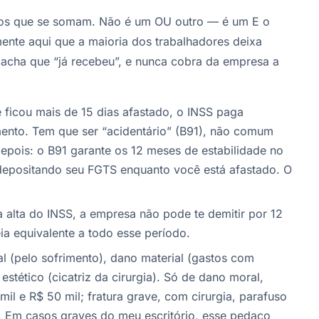
tos que se somam. Não é um OU outro — é um E o
mente aqui que a maioria dos trabalhadores deixa
 acha que “já recebeu”, e nunca cobra da empresa a
ficou mais de 15 dias afastado, o INSS paga
mento. Tem que ser “acidentário” (B91), não comum
depois: o B91 garante os 12 meses de estabilidade no
 depositando seu FGTS enquanto você está afastado. O
alta do INSS, a empresa não pode te demitir por 12
ia equivalente a todo esse período.
 (pelo sofrimento), dano material (gastos com
 estético (cicatriz da cirurgia). Só de dano moral,
mil e R$ 50 mil; fratura grave, com cirurgia, parafuso
l. Em casos graves do meu escritório, esse pedaço