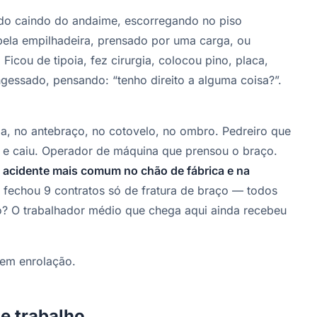
ido caindo do andaime, escorregando no piso
ela empilhadeira, prensado por uma carga, ou
cou de tipoia, fez cirurgia, colocou pino, placa,
gessado, pensando: “tenho direito a alguma coisa?”.
ula, no antebraço, no cotovelo, no ombro. Pedreiro que
e e caiu. Operador de máquina que prensou o braço.
 acidente mais comum no chão de fábrica e na
á fechou 9 contratos só de fratura de braço — todos
o? O trabalhador médio que chega aqui ainda recebeu
sem enrolação.
de trabalho