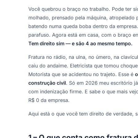
Você quebrou o braço no trabalho. Pode ter s
molhado, prensado pela máquina, atropelado p
batendo numa queda boba dentro da empresa. Fi
parafuso. Agora está em casa, com o braço en
Tem direito sim — e são 4 ao mesmo tempo.
Fratura no rádio, na ulna, no úmero, na clavíc
caiu do andaime. Eletricista que tomou choqu
Motorista que se acidentou no trajeto. Esse é
o
construção civil
. Só em 2026 meu escritório j
com indenização firme. E sabe o que mais vej
R$ 0 da empresa.
Aqui está o que você tem direito de verdade, 
1 – O que conta como fratura 