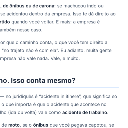
o, de ônibus ou de carona
: se machucou indo ou
m se acidentou dentro da empresa. Isso te dá direito ao
ntido
quando você voltar. E mais: a empresa é
ambém nesse caso.
por que o caminho conta, o que você tem direito a
 “no trajeto não é com ela”. Eu adianto: muita gente
mpresa não vale nada. Vale, e muito.
ho. Isso conta mesmo?
— no juridiquês é “acidente in itinere”, que significa só
: o que importa é que o acidente que acontece no
alho (ida ou volta) vale como
acidente de trabalho
.
u de
moto
, se o
ônibus
que você pegava capotou, se