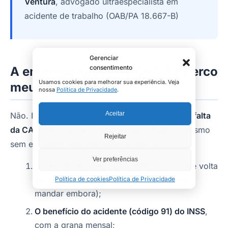
Ventura
, advogado ultraespecialista em
acidente de trabalho (OAB/PA 18.667-B)
Gerenciar
consentimento
A empresa não fez a CAT. Eu perco
Usamos cookies para melhorar sua experiência. Veja
meus direitos?
nossa
Política de Privacidade
.
Aceitar
Não. Essa é a parte mais importante de tudo:
a falta
da CAT NÃO tira nenhum dos seus direitos
. Mesmo
Rejeitar
sem ela, você continua tendo direito a:
Ver preferências
O 1 ano de emprego garantido
depois que volta
do afastamento (a empresa não pode te
Política de cookies
Política de Privacidade
mandar embora);
O benefício do acidente (código 91) do INSS
,
com a grana mensal;