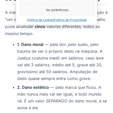
Ver preferências
A maioria dos trabalhadores pensa que indenização é
“um valor”. Não é. Quem perde um dedo no trabalho
Política de cookies
Política de Privacidade
pode acumular
cinco
valores diferentes, todos ao
mesmo tempo:
1. Dano moral
— pela dor, pelo susto, pelo
trauma de ver o próprio dedo na máquina. A
Justiça costuma medir em salários: caso leve
vai até 3 salários, médio até 5, grave até 20,
gravíssimo até 50 salários. Amputação de
dedo quase sempre entra como grave.
2. Dano estético
— pela marca que ficou. A
mão nunca mais vai ser igual, e todo mundo
vê. É um valor SEPARADO do dano moral, e se
soma a ele.