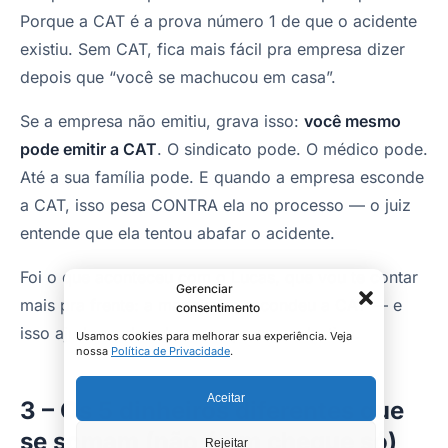
Porque a CAT é a prova número 1 de que o acidente
existiu. Sem CAT, fica mais fácil pra empresa dizer
depois que “você se machucou em casa”.
Se a empresa não emitiu, grava isso:
você mesmo
pode emitir a CAT
. O sindicato pode. O médico pode.
Até a sua família pode. E quando a empresa esconde
a CAT, isso pesa CONTRA ela no processo — o juiz
entende que ela tentou abafar o acidente.
Foi o que aconteceu com o Lucas, que vou te contar
Gerenciar
mais pra frente: a madeireira escondeu a CAT — e
consentimento
isso ajudou a derrubar a empresa na Justiça.
Usamos cookies para melhorar sua experiência. Veja
nossa
Política de Privacidade
.
Aceitar
3 – Os 5 dinheiros diferentes que
se somam (não é um cheque só)
Rejeitar