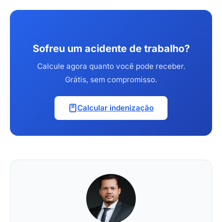
Sofreu um acidente de trabalho?
Calcule agora quanto você pode receber.
Grátis, sem compromisso.
Calcular indenização