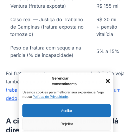
Ventura (fratura exposta)
R$ 155 mil
Caso real — Justiça do Trabalho
R$ 30 mil
de Campinas (fratura exposta no
+ pensão
tornozelo)
vitalícia
Peso da fratura com sequela na
5% a 15%
perícia (% de incapacidade)
Foi fratura exposta na mão ou nos dedos? Então veja
Gerenciar
também o
guia completo de perda de mão no
consentimento
trabalho
e
quanto é a indenização por perda de um
Usamos cookies para melhorar sua experiência. Veja
nossa
Política de Privacidade
.
dedo
.
Aceitar
A cicatriz da cirurgia também dá
Rejeitar
direito a indenização?