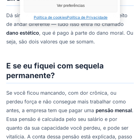
Ver preferências
Dá sim. A cicatriz grande, a perna mais fina, o jeito
Política de cookies
Política de Privacidade
de andar diferente — tudo isso entra no chamado
dano estético
, que é pago à parte do dano moral. Ou
seja, são dois valores que se somam.
E se eu fiquei com sequela
permanente?
Se você ficou mancando, com dor crônica, ou
perdeu força e não consegue mais trabalhar como
antes, a empresa tem que pagar uma
pensão mensal
.
Essa pensão é calculada pelo seu salário e por
quanto da sua capacidade você perdeu, e pode ser
vitalícia. A conta dessa pensão está explicada, passo