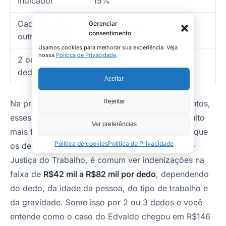
Indicador
15%
Cada um dos
Gerenciar
cerca de 9%
consentimento
outros dedos
Usamos cookies para melhorar sua experiência. Veja
nossa
Política de Privacidade
.
2 ou mais
25% a 30%
dedos juntos
Aceitar
Na prática, quando você perde 2 ou 3 dedos juntos,
Rejeitar
esses pesos somam — e a mão inteira perde muito
Ver preferências
mais função do que a soma simples sugere, porque
Política de cookies
Política de Privacidade
os dedos trabalham em conjunto. Em valores de
Justiça do Trabalho, é comum ver indenizações na
faixa de
R$42 mil a R$82 mil por dedo
, dependendo
do dedo, da idade da pessoa, do tipo de trabalho e
da gravidade. Some isso por 2 ou 3 dedos e você
entende como o caso do Edvaldo chegou em R$146