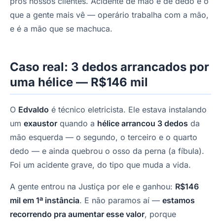
pros nossos clientes. Acidente de mão e de dedo é o
que a gente mais vê — operário trabalha com a mão,
e é a mão que se machuca.
Caso real: 3 dedos arrancados por
uma hélice — R$146 mil
O
Edvaldo
é técnico eletricista. Ele estava instalando
um
exaustor
quando a
hélice arrancou 3 dedos
da
mão esquerda — o segundo, o terceiro e o quarto
dedo — e ainda quebrou o osso da perna (a fíbula).
Foi um acidente grave, do tipo que muda a vida.
A gente entrou na Justiça por ele e ganhou:
R$146
mil em 1ª instância
. E não paramos aí —
estamos
recorrendo pra aumentar esse valor
, porque