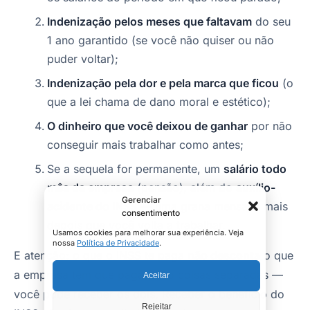
Indenização pelos meses que faltavam
do seu
1 ano garantido (se você não quiser ou não
puder voltar);
Indenização pela dor e pela marca que ficou
(o
que a lei chama de dano moral e estético);
O dinheiro que você deixou de ganhar
por não
conseguir mais trabalhar como antes;
Se a sequela for permanente, um
salário todo
mês da empresa
(pensão), além do
auxílio-
Gerenciar
acidente do INSS
— uma grana mensal a mais
consentimento
depois que você volta a trabalhar.
Usamos cookies para melhorar sua experiência. Veja
nossa
Política de Privacidade
.
E atenção: o que o INSS te paga
não desconta
o que
a empresa tem que pagar. São coisas separadas —
Aceitar
você pode receber os dois. Receber o benefício do
Rejeitar