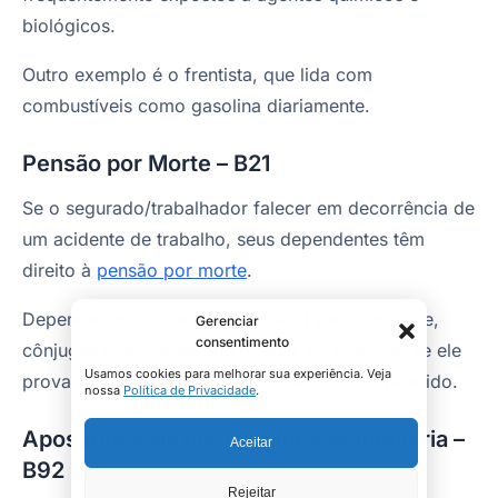
biológicos.
Outro exemplo é o frentista, que lida com
combustíveis como gasolina diariamente.
Pensão por Morte – B21
Se o segurado/trabalhador falecer em decorrência de
um acidente de trabalho, seus dependentes têm
direito à
pensão por morte
.
Dependentes incluem filhos até 21 anos de idade,
Gerenciar
consentimento
cônjuges e, às vezes, até os pais do falecido, se ele
Usamos cookies para melhorar sua experiência. Veja
provarem a dependência financeira com o falecido.
nossa
Política de Privacidade
.
Aposentadoria por Invalidez Acidentária –
Aceitar
B92
Rejeitar