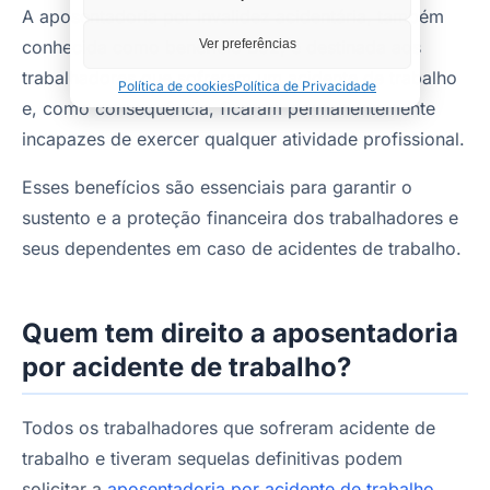
A aposentadoria por invalidez acidentária, também
conhecida como benefício B92, é destinada aos
Ver preferências
trabalhadores que sofreram um acidente de trabalho
Política de cookies
Política de Privacidade
e, como consequência, ficaram permanentemente
incapazes de exercer qualquer atividade profissional.
Esses benefícios são essenciais para garantir o
sustento e a proteção financeira dos trabalhadores e
seus dependentes em caso de acidentes de trabalho.
Quem tem direito a aposentadoria
por acidente de trabalho?
Todos os trabalhadores que sofreram acidente de
trabalho e tiveram sequelas definitivas podem
solicitar a
aposentadoria por acidente de trabalho
,